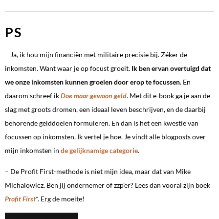
PS
– Ja, ik hou mijn financiën met militaire precisie bij. Zéker de
inkomsten. Want waar je op focust groeit.
Ik ben ervan overtuigd dat
we onze inkomsten kunnen groeien door erop te focussen.
En
daarom schreef ik
Doe maar gewoon geld
. Met dit e-book ga je aan de
slag met groots dromen, een ideaal leven beschrijven, en de daarbij
behorende gelddoelen formuleren. En dan is het een kwestie van
focussen op inkomsten. Ik vertel je hoe. Je vindt alle blogposts over
mijn inkomsten in
de gelijknamige categorie
.
– De Profit First-methode is niet mijn idea, maar dat van Mike
Michalowicz. Ben jij ondernemer of zzp’er? Lees dan vooral zijn boek
Profit First
*. Erg de moeite!