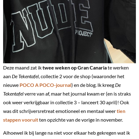
Deze maand zat ik
twee weken op Gran Canaria
te werken
aan
De Tekentafel
, collectie 2 voor de shop (waaronder het
nieuwe
POCO A POCO-journal
) en de blog. Ik kreeg
De
Tekentafel
verre van af, maar het journal kwam er (en is straks
ook weer verkrijgbaar in collectie 3 – lanceert 30 april)! Ook
was dit schrijversretreat emotioneel en mentaal weer
tien
stappen vooruit
ten opzichte van de vorige in november.
Alhoewel ik bij lange na niet voor elkaar heb gekregen wat ik