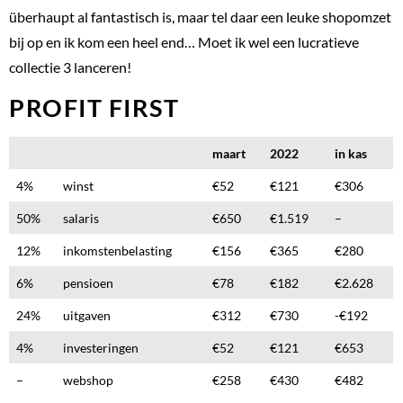
überhaupt al fantastisch is, maar tel daar een leuke shopomzet
bij op en ik kom een heel end… Moet ik wel een lucratieve
collectie 3 lanceren!
PROFIT FIRST
maart
2022
in kas
4%
winst
€52
€121
€306
50%
salaris
€650
€1.519
–
12%
inkomstenbelasting
€156
€365
€280
6%
pensioen
€78
€182
€2.628
24%
uitgaven
€312
€730
-€192
4%
investeringen
€52
€121
€653
–
webshop
€258
€430
€482