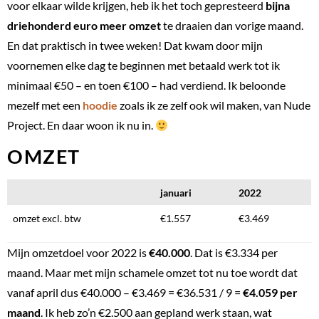
voor elkaar wilde krijgen, heb ik het toch gepresteerd
bijna
driehonderd euro meer omzet
te draaien dan vorige maand.
En dat praktisch in twee weken! Dat kwam door mijn
voornemen elke dag te beginnen met betaald werk tot ik
minimaal €50 – en toen €100 – had verdiend. Ik beloonde
mezelf met een
hoodie
zoals ik ze zelf ook wil maken, van Nude
Project. En daar woon ik nu in.
OMZET
januari
2022
omzet excl. btw
€1.557
€3.469
Mijn omzetdoel voor 2022 is
€40.000
. Dat is €3.334 per
maand. Maar met mijn schamele omzet tot nu toe wordt dat
vanaf april dus €40.000 – €3.469 = €36.531 / 9 =
€4.059 per
maand
. Ik heb zo’n €2.500 aan gepland werk staan, wat