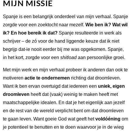
MIJN MISSIE
Spanje is een belangrijk onderdeel van mijn verhaal. Spanje
zorgde voor een zoektocht naar mezelf.
Wie ben ik? Wat wil
ik? En hoe bereik ik dat?
Spanje resulteerde in werk als
schrijver – de zó voor de hand liggende keuze dat ik niet
begrijp dat-ie nooit eerder bij me was opgekomen.
Spanje,
in het kort, zorgde voor een
shitload
aan persoonlijke groei.
Met mijn werk en mijn verhaal probeer ik anderen dan ook te
motiveren
actie te ondernemen
richting dat droomleven.
Want i
k ben ervan overtuigd dat iedereen een
uniek, eigen
droomleven
heeft dat (vaak) weinig te maken heeft met
maatschappelijke idealen. En dat je het eigenlijk aan jezelf
en de rest van de wereld verplicht bent om dat droomleven
te gaan leven.
Want goeie God wat geeft het
voldóéning
om
je potentieel te benutten en te doen waarvoor je in de wieg