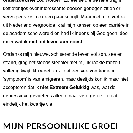
onderzoekster
zou worden. Zo eentje die de hele dag in
koffietentjes over interessante boeken gebogen zit en er
vervolgens zelf ook een paar schrijft. Maar met mijn vertrek
uit Nederland vergrooide ik al mijn kansen op een carrière in
de academische wereld en had ik ineens bij God geen idee
meer
wat ik met het leven aanmoest.
Ondanks mijn nieuwe, schitterende leven vol zon, zee en
strand, ging het steeds slechter met mij. Ik raakte mezelf
volledig kwijt. Nu weet ik dat dat een veelvoorkomend
‘symptoom’ is van emigreren, maar destijds kon ik maar niet
accepteren dat ik
niet Extreem Gelukkig
was, wat de
depressieve gevoelens alleen maar verergerde. Totdat
eindelijk het kwartje viel.
MIJN PERSOONLIJKE GROEI