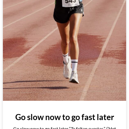
Go slow now to go fast later
Go slow now to go fast later “Te faltan cuestas.” (’Het