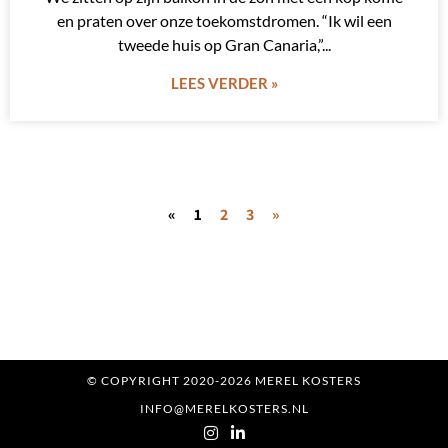
en praten over onze toekomstdromen. “Ik wil een
tweede huis op Gran Canaria,”
LEES VERDER »
«
1
2
3
»
© COPYRIGHT 2020-2026 MEREL KOSTERS
INFO@MERELKOSTERS.NL