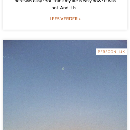
here was easy? You think my life is easy now? It was
not. And it is
LEES VERDER »
PERSOONLIJK