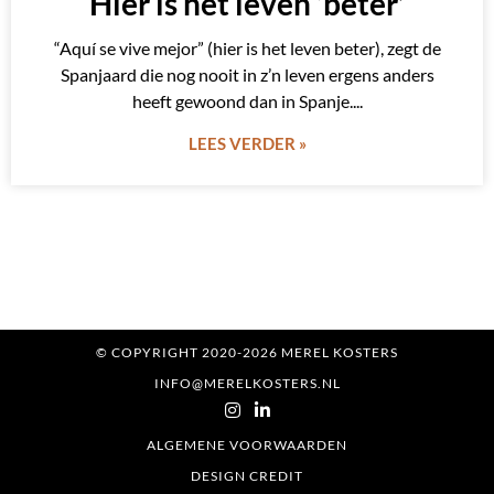
Hier is het leven ‘beter’
“Aquí se vive mejor” (hier is het leven beter), zegt de
Spanjaard die nog nooit in z’n leven ergens anders
heeft gewoond dan in Spanje.
LEES VERDER »
© COPYRIGHT 2020-2026 MEREL KOSTERS
INFO@MERELKOSTERS.NL
ALGEMENE VOORWAARDEN
DESIGN CREDIT