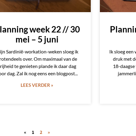
lanning week 22 // 30
Planni
mei – 5 juni
jn Sardinië-workation-weken sloeg ik
Ik sloeg een 
rotendeels over. Om maximaal van de
druk met d
rijheid te genieten plande ik daar dag
18-daagse 
oor dag. Zal ik nog eens een blogpost
jammerli
LEES VERDER »
«
1
2
»