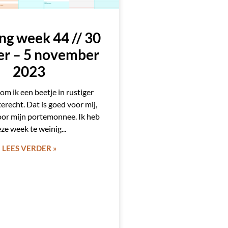
ng week 44 // 30
er – 5 november
2023
kom ik een beetje in rustiger
erecht. Dat is goed voor mij,
oor mijn portemonnee. Ik heb
ze week te weinig
LEES VERDER »