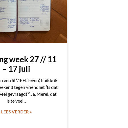
ng week 27 // 11
– 17 juli
on een SIMPEL leven,’ huilde ik
ekend tegen vriendlief. ‘Is dat
veel gevraagd!?’ Ja, Merel, dat
is te veel
LEES VERDER »