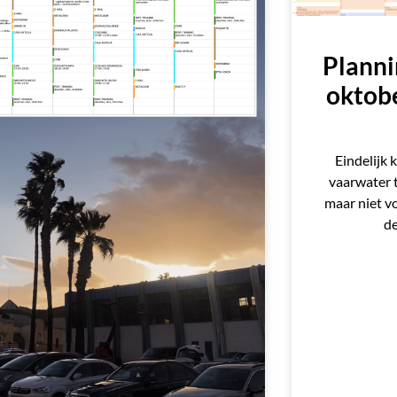
Planni
oktob
Eindelijk 
vaarwater t
maar niet v
de