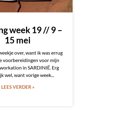
ng week 19 // 9 –
15 mei
weekje over, want ik was errug
e voorbereidingen voor mijn
workation in SARDINIË. Erg
jk wel, want vorige week
LEES VERDER »