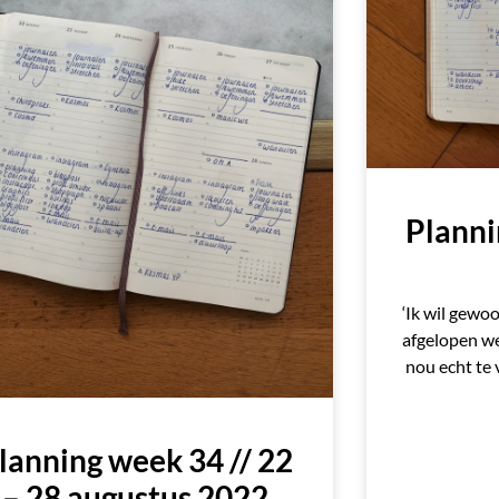
Planni
‘Ik wil gewo
afgelopen we
nou echt te 
lanning week 34 // 22
– 28 augustus 2022