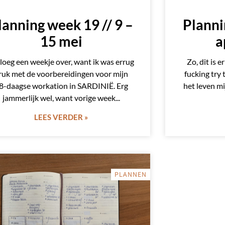
lanning week 19 // 9 –
Planni
15 mei
a
sloeg een weekje over, want ik was errug
Zo, dit is 
ruk met de voorbereidingen voor mijn
fucking try 
8-daagse workation in SARDINIË. Erg
het leven mi
jammerlijk wel, want vorige week
LEES VERDER »
PLANNEN