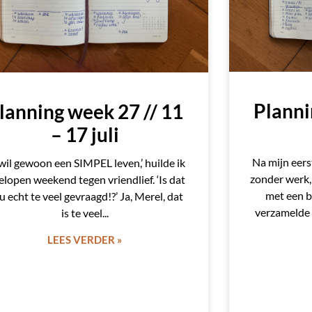
Planni
lanning week 27 // 11
– 17 juli
Na mijn eers
 wil gewoon een SIMPEL leven,’ huilde ik
zonder werk,
elopen weekend tegen vriendlief. ‘Is dat
met een b
u echt te veel gevraagd!?’ Ja, Merel, dat
verzamelde 
is te veel
LEES VERDER »