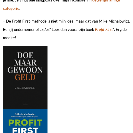
je hoe. Je vindt alle blogposts over mijn inkomsten in
de gelijknamige
categorie
.
– De Profit First-methode is niet mijn idea, maar dat van Mike Michalowicz.
Ben jij ondernemer of zzp’er? Lees dan vooral zijn boek
Profit First
*. Erg de
moeite!