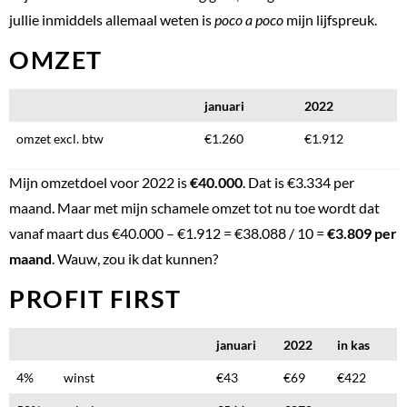
jullie inmiddels allemaal weten is
poco a poco
mijn lijfspreuk.
OMZET
januari
2022
omzet excl. btw
€1.260
€1.912
Mijn omzetdoel voor 2022 is
€40.000
. Dat is €3.334 per
maand. Maar met mijn schamele omzet tot nu toe wordt dat
vanaf maart dus €40.000 – €1.912 = €38.088 / 10 =
€3.809 per
maand
. Wauw, zou ik dat kunnen?
PROFIT FIRST
januari
2022
in kas
4%
winst
€43
€69
€422