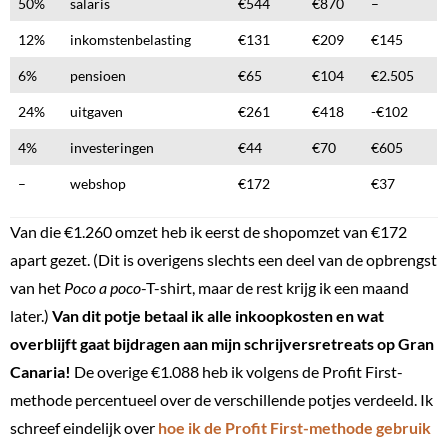
50%
salaris
€544
€870
–
12%
inkomstenbelasting
€131
€209
€145
6%
pensioen
€65
€104
€2.505
24%
uitgaven
€261
€418
-€102
4%
investeringen
€44
€70
€605
–
webshop
€172
€37
Van die €1.260 omzet heb ik eerst de shopomzet van €172
apart gezet. (Dit is overigens slechts een deel van de opbrengst
van het
Poco a poco
-T-shirt, maar de rest krijg ik een maand
later.)
Van dit potje betaal ik alle inkoopkosten en wat
overblijft gaat bijdragen aan mijn schrijversretreats op Gran
Canaria!
De overige €1.088 heb ik volgens de Profit First-
methode percentueel over de verschillende potjes verdeeld. Ik
schreef eindelijk over
hoe ik de Profit First-methode gebruik