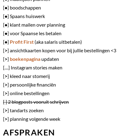
[
•
] boodschappen
[
•
] Spaans huiswerk
[
•
] klant mailen over planning
[
•
] voor Spaanse les betalen
[
•
]
Profit First
(aka salaris uitbetalen)
[
>
] ansichtkaarten kopen voor bij jullie bestellingen <3
[
>
]
boekenpagina
updaten
[
…
] Instagram stories maken
[
>
] kleed naar stomerij
[
>
] persoonlijke financiën
[
>
] online bestellingen
[ ] 2 blogposts vooruit schrijven
[
>
] tandarts zoeken
[
>
] planning volgende week
AFSPRAKEN