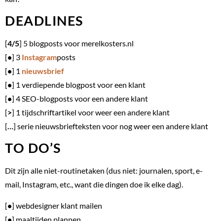
DEADLINES
[
4/5
] 5 blogposts voor merelkosters.nl
[
•
] 3
Instagram
posts
[
•
] 1
nieuwsbrief
[
•
] 1 verdiepende blogpost voor een klant
[
•
] 4 SEO-blogposts voor een andere klant
[
>
] 1 tijdschriftartikel voor weer een andere klant
[
…
] serie nieuwsbriefteksten voor nog weer een andere klant
TO DO’S
Dit zijn alle niet-routinetaken (dus niet: journalen, sport, e-
mail, Instagram, etc., want die dingen doe ik elke dag).
[
•
] webdesigner klant mailen
[
•
] maaltijden plannen