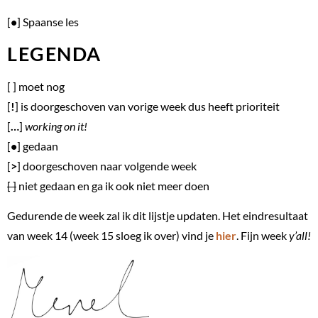
[
•
] Spaanse les
LEGENDA
[ ] moet nog
[
!
] is doorgeschoven van vorige week dus heeft prioriteit
[
…
]
working on it!
[
•
] gedaan
[
>
] doorgeschoven naar volgende week
[
]
niet gedaan en ga ik ook niet meer doen
Gedurende de week zal ik dit lijstje updaten. Het eindresultaat
van week 14 (week 15 sloeg ik over) vind je
hier
. Fijn week
y’all!