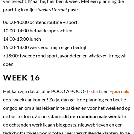
van terecht. Maar hé, hier ben ik weer. Met een planning die
prachtig in mijn
standard format
past:
06:00-10:00 ochtendroutine + sport
10:00-14:00 betaalde opdrachten
14:00-15:00 lunch
15:00-18:00 werk voor mijn eigen bedrijf
>18:00: tweede rond sport, avondeten en
whatever
ik nog wil
doen
WEEK 16
Het kan zijn dat al jullie POCO A POCO-
T-shirts
en –
journals
deze week aankomen! Zo ja, dan ga ik de planning een beetje
omgooien om alles lekker in te pakken en voor het weekend op
de bus te doen. Zo nee,
dan is dit een doodnormale week
. In
de ochtenden werk ik aan blogposts, nieuwsbrieven en een
tijdschriftartikel voor in totaal vier verschillende klanten. In de