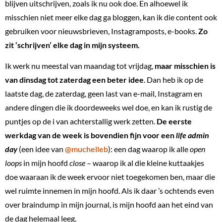
blijven uitschrijven, zoals ik nu ook doe. En alhoewel ik
misschien niet meer elke dag ga bloggen, kan ik die content ook
gebruiken voor nieuwsbrieven, Instagramposts, e-books.
Zo
zit ‘schrijven’ elke dag in mijn systeem.
Ik werk nu meestal van maandag tot vrijdag,
maar misschien is
van dinsdag tot zaterdag een beter idee
. Dan heb ik op de
laatste dag, de zaterdag, geen last van e-mail, Instagram en
andere dingen die ik doordeweeks wel doe, en kan ik rustig de
puntjes op de i van achterstallig werk zetten.
De eerste
werkdag van de week is bovendien fijn voor een
life admin
day
(een idee van
@muchelleb
): een dag waarop ik alle
open
loops
in mijn hoofd
close
– waarop ik al die kleine kuttaakjes
doe waaraan ik de week ervoor niet toegekomen ben, maar die
wel ruimte innemen in mijn hoofd. Als ik daar ’s ochtends even
over braindump in mijn journal, is mijn hoofd aan het eind van
de dag helemaal leeg.