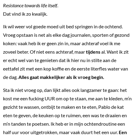
Resistance towards life itself
.
Dat vind ik zo kwalijk.
Ik wil weer vol goede moed uit bed springen in de ochtend.
Vroeg opstaan is net als elke dag journalen, sporten of gezond
koken: vaak heb ik er geen zin in, maar achteraf voel ik me
zoveel beter. Of niet eens achteraf, maar
tijdens
al. Want ik zit
er echt wel van te genieten dat ik hier nu in stilte aan de
eettafel zit met een kop koffie en de eerste literfles water van
de dag.
Alles gaat makkelijker als ik vroeg begin.
Sta ik niet vroeg op, dan lijkt alles ook langzamer te gaan: het
kost me een fucking UUR om op te staan, me aan te kleden, m’n
gezicht te wassen, ontbijt te maken en te eten, Pablo de kat
eten te geven, de keuken op te ruimen, een was te draaien en
m’n tanden te poetsen. Ik heb er in mijn ochtendroutine een
half uur voor uitgetrokken, maar vaak duurt het een uur.
Een