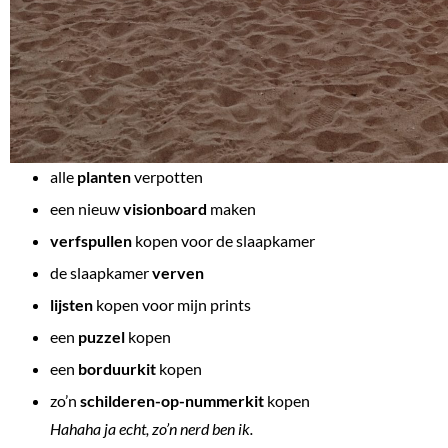
alle
planten
verpotten
een nieuw
visionboard
maken
verfspullen
kopen voor de slaapkamer
de slaapkamer
verven
lijsten
kopen voor mijn prints
een
puzzel
kopen
een
borduurkit
kopen
zo’n
schilderen-op-nummerkit
kopen
Hahaha ja echt, zo’n nerd ben ik.