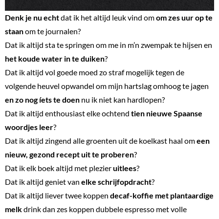
Denk je nu echt
dat ik het altijd leuk vind om
om zes uur op te
staan
om te journalen?
Dat ik altijd sta te springen om me in m’n zwempak te hijsen en
het koude water in te duiken
?
Dat ik altijd vol goede moed zo straf mogelijk tegen de
volgende heuvel opwandel om mijn hartslag omhoog te jagen
en zo nog íets te doen
nu ik niet kan hardlopen?
Dat ik altijd enthousiast elke ochtend
tien nieuwe Spaanse
woordjes leer
?
Dat ik altijd zingend alle groenten uit de koelkast haal om
een
nieuw, gezond recept uit te proberen
?
Dat ik elk boek altijd met plezier
uitlees
?
Dat ik altijd geniet van
elke schrijfopdracht
?
Dat ik altijd liever twee koppen
decaf-koffie met plantaardige
melk
drink dan zes koppen dubbele espresso met volle