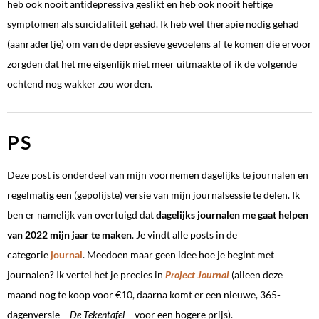
heb ook nooit antidepressiva geslikt en heb ook nooit heftige
symptomen als suïcidaliteit gehad. Ik heb wel therapie nodig gehad
(aanradertje) om van de depressieve gevoelens af te komen die ervoor
zorgden dat het me eigenlijk niet meer uitmaakte of ik de volgende
ochtend nog wakker zou worden.
PS
Deze post is onderdeel van mijn voornemen dagelijks te journalen en
regelmatig een (gepolijste) versie van mijn journalsessie te delen. Ik
ben er namelijk van overtuigd dat
dagelijks journalen me gaat helpen
van 2022 mijn jaar te maken
. Je vindt alle posts in de
categorie
journal
. Meedoen maar geen idee hoe je begint met
journalen? Ik vertel het je precies in
Project Journal
(alleen deze
maand nog te koop voor €10, daarna komt er een nieuwe, 365-
dagenversie –
De Tekentafel
– voor een hogere prijs).