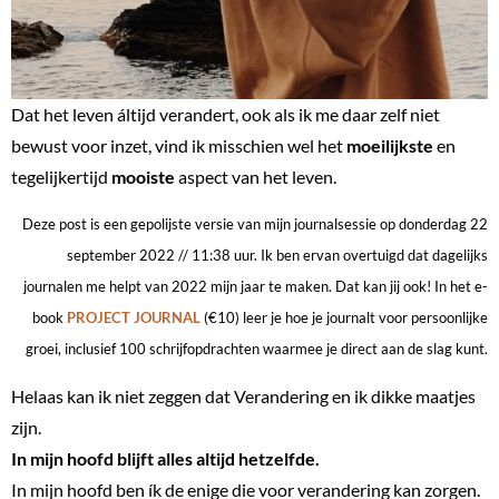
Dat het leven áltijd verandert, ook als ik me daar zelf niet
bewust voor inzet, vind ik misschien wel het
moeilijkste
en
tegelijkertijd
mooiste
aspect van het leven.
Deze post is een gepolijste versie van mijn journalsessie op donderdag 22
september 2022 // 11:38 uur. Ik ben ervan overtuigd dat dagelijks
journalen me helpt van 2022 mijn jaar te maken. Dat kan jij ook! In het e-
book
PROJECT JOURNAL
(€10) leer je hoe je journalt voor persoonlijke
groei, inclusief 100 schrijfopdrachten waarmee je direct aan de slag kunt.
Helaas kan ik niet zeggen dat Verandering en ik dikke maatjes
zijn.
In mijn hoofd blijft alles altijd hetzelfde.
In mijn hoofd ben ík de enige die voor verandering kan zorgen.