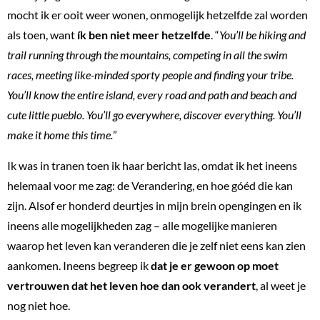
mocht ik er ooit weer wonen, onmogelijk hetzelfde zal worden
als toen, want
ík ben niet meer hetzelfde
. “
You’ll be hiking and
trail running through the mountains, competing in all the swim
races, meeting like-minded sporty people and finding your tribe.
You’ll know the entire island, every road and path and beach and
cute little pueblo. You’ll go everywhere, discover everything. You’ll
make it home this time.
”
Ik was in tranen toen ik haar bericht las, omdat ik het ineens
helemaal voor me zag: de Verandering, en hoe góéd die kan
zijn. Alsof er honderd deurtjes in mijn brein opengingen en ik
ineens alle mogelijkheden zag – alle mogelijke manieren
waarop het leven kan veranderen die je zelf niet eens kan zien
aankomen. Ineens begreep ik
dat je er gewoon op moet
vertrouwen dat het leven hoe dan ook verandert
, al weet je
nog niet hoe.