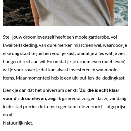
Stel, jouw droomlevenzelf heeft een mooie garderobe, vol
kwaliteitskleding, van dure merken misschien wel, waardoor je
elke dag staat te juichen voor je kast, omdat je álles wat je ziet
hangen direct aan wil. En omdat je ‘je droomleven moet léven’,
wil je voor zover je dat kan alvast investeren in wat mooie
items. Maar momenteel heb je een uit-pui-len-de kledingkast.
Denk je dan dat het universum denkt:
‘Zo, díé is echt klaar
voor d’r droomleven, zeg.
Ik ga ervoor zorgen dat zij vandaag
in de stad precies de items tegenkomt die ze zoekt – afgeprijsd
en al.’
Natuurlijk niet.