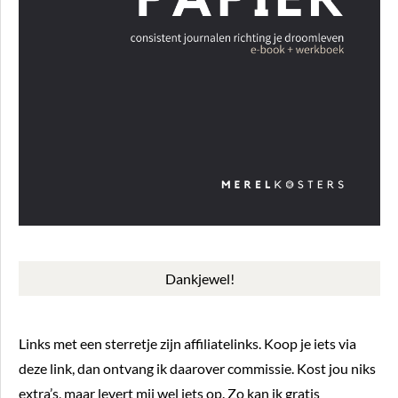
Dankjewel!
Links met een sterretje zijn affiliatelinks. Koop je iets via
deze link, dan ontvang ik daarover commissie. Kost jou niks
extra’s, maar levert mij wel iets op. Zo kan ik gratis