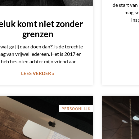
de start van
magisc
ins
eluk komt niet zonder
grenzen
 wat ga jij daar doen dan?’, is de terechte
aag van vrijwel iedereen. Het is 2017 en
k heb besloten achter mijn vriend aan
LEES VERDER »
PERSOONLIJK