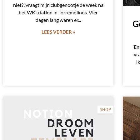
niet?’, vraagt mijn clubgenootje de week na
het WK triatlon in Torremolinos. Vier
dagen lang waren er
G
LEES VERDER »
‘En
vr
i
SHOP