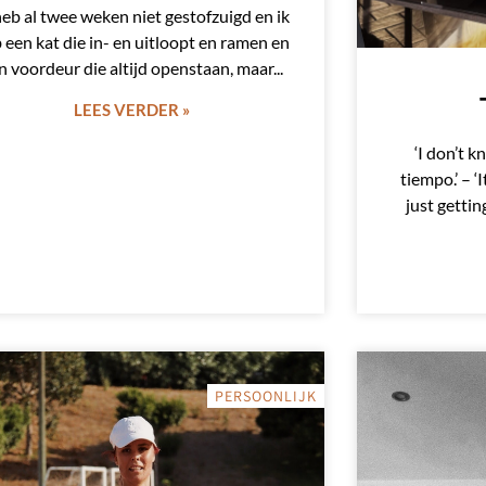
heb al twee weken niet gestofzuigd en ik
 een kat die in- en uitloopt en ramen en
n voordeur die altijd openstaan, maar
LEES VERDER »
‘I don’t 
tiempo.’ – ‘
just getti
PERSOONLIJK