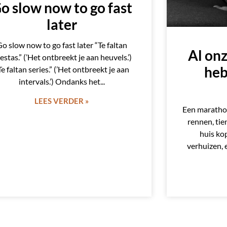
o slow now to go fast
later
o slow now to go fast later “Te faltan
Al on
estas.” (’Het ontbreekt je aan heuvels.’)
heb
Te faltan series.” (’Het ontbreekt je aan
intervals.’) Ondanks het
LEES VERDER »
Een maratho
rennen, tie
huis ko
verhuizen, 