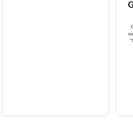
G
G
cu
”