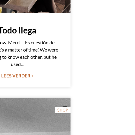
Todo llega
know, Merel… Es cuestión de
It’s a matter of time.’ We were
ng to know each other, but he
used
LEES VERDER »
SHOP