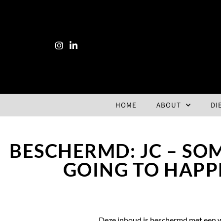
HOME
ABOUT
DI
BESCHERMD: JC – SO
GOING TO HAPP
Deze inhoud is beschermd met een 