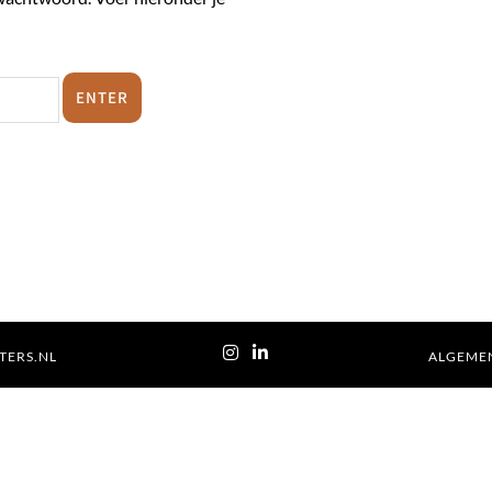
TERS.NL
ALGEME