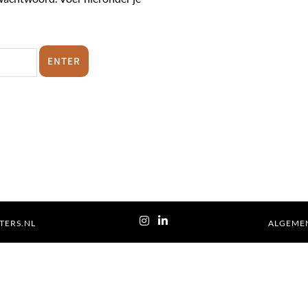
TERS.NL
ALGEME